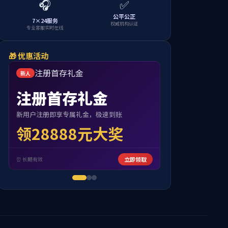
企业运营云服务
馈线卡
馈线窗